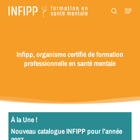
Passer
Panneau de gestion des cookies
Menu
au
recherch
contenu
principal
Infipp, organisme certifié de formation
professionnelle en santé mentale
À la Une !
Nouveau catalogue INFIPP pour l’année