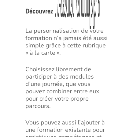
l’Atelier
l’Atelier
d’Infipp
d’Infipp
!
!
Découvrez
La personnalisation de votre
formation n’a jamais été aussi
simple grâce à cette rubrique
« à la carte ».
Choisissez librement de
participer à des modules
d’une journée, que vous
pouvez combiner entre eux
pour créer votre propre
parcours.
Vous pouvez aussi l’ajouter à
une formation existante pour