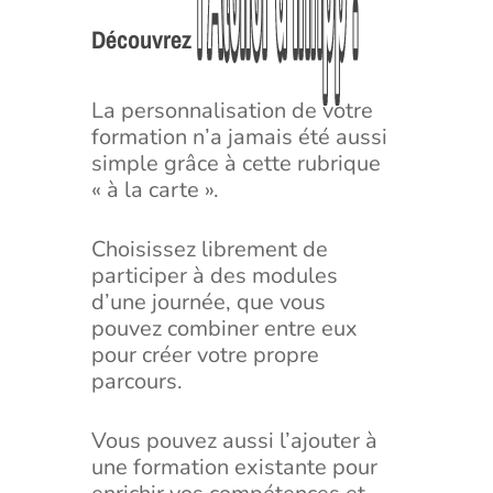
l’Atelier
l’Atelier
d’Infipp
d’Infipp
!
!
Découvrez
La personnalisation de votre
formation n’a jamais été aussi
simple grâce à cette rubrique
« à la carte ».
Choisissez librement de
participer à des modules
d’une journée, que vous
pouvez combiner entre eux
pour créer votre propre
parcours.
Vous pouvez aussi l’ajouter à
une formation existante pour