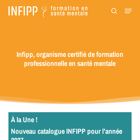
Passer
Panneau de gestion des cookies
Menu
au
recherch
contenu
principal
Infipp, organisme certifié de formation
professionnelle en santé mentale
À la Une !
Nouveau catalogue INFIPP pour l’année