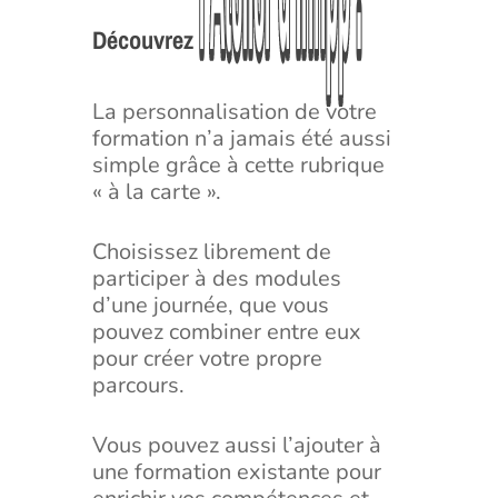
l’Atelier
l’Atelier
d’Infipp
d’Infipp
!
!
Découvrez
La personnalisation de votre
formation n’a jamais été aussi
simple grâce à cette rubrique
« à la carte ».
Choisissez librement de
participer à des modules
d’une journée, que vous
pouvez combiner entre eux
pour créer votre propre
parcours.
Vous pouvez aussi l’ajouter à
une formation existante pour