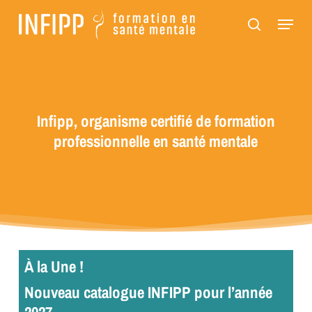
Passer
Panneau de gestion des cookies
Menu
au
recherch
contenu
principal
Infipp, organisme certifié de formation
professionnelle en santé mentale
À la Une !
Nouveau catalogue INFIPP pour l’année