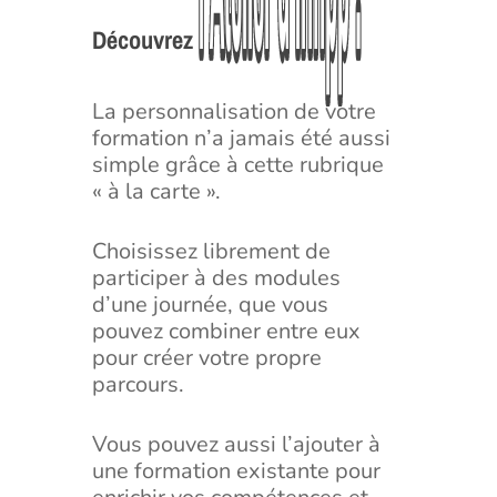
l’Atelier
l’Atelier
d’Infipp
d’Infipp
!
!
Découvrez
La personnalisation de votre
formation n’a jamais été aussi
simple grâce à cette rubrique
« à la carte ».
Choisissez librement de
participer à des modules
d’une journée, que vous
pouvez combiner entre eux
pour créer votre propre
parcours.
Vous pouvez aussi l’ajouter à
une formation existante pour