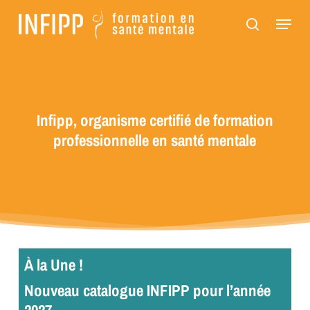
Passer
Panneau de gestion des cookies
Menu
au
recherch
contenu
principal
Infipp, organisme certifié de formation
professionnelle en santé mentale
À la Une !
Nouveau catalogue INFIPP pour l’année