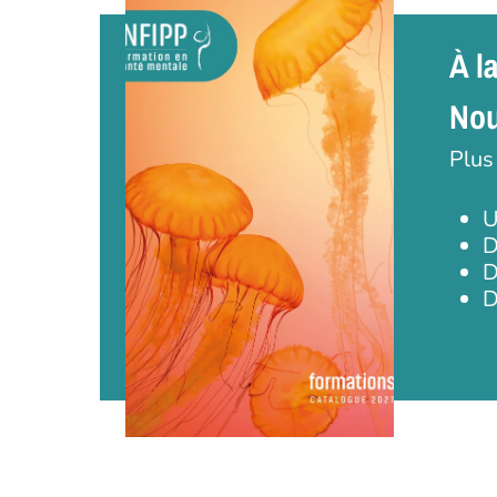
À l
Nou
Plus
U
D
D
D
Appuyez sur Entrée pour une recherche