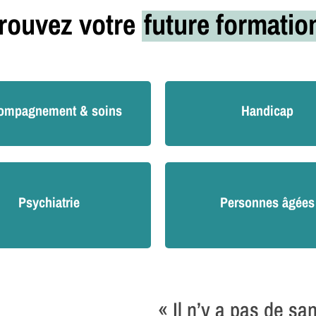
rouvez votre
future formati
ompagnement & soins
Handicap
Psychiatrie
Personnes âgées
« Il n’y a pas de sa