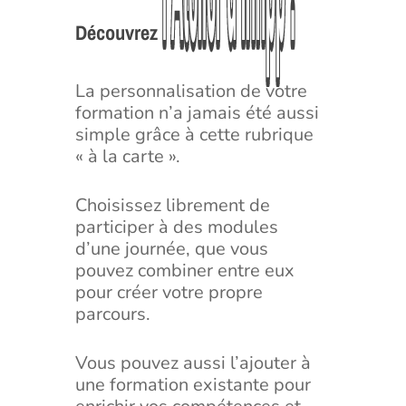
l’Atelier
l’Atelier
d’Infipp
d’Infipp
!
!
Découvrez
La personnalisation de votre
formation n’a jamais été aussi
simple grâce à cette rubrique
« à la carte ».
Choisissez librement de
participer à des modules
d’une journée, que vous
pouvez combiner entre eux
pour créer votre propre
parcours.
Vous pouvez aussi l’ajouter à
une formation existante pour