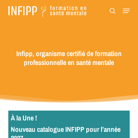
Passer
Panneau de gestion des cookies
Menu
au
recherch
contenu
principal
Infipp, organisme certifié de formation
professionnelle en santé mentale
À la Une !
Nouveau catalogue INFIPP pour l’année