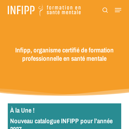
Passer
Panneau de gestion des cookies
Menu
au
recherch
contenu
principal
Infipp, organisme certifié de formation
professionnelle en santé mentale
À la Une !
Nouveau catalogue INFIPP pour l’année