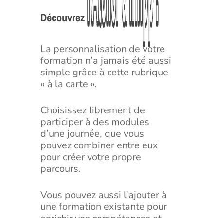
l’Atelier
l’Atelier
d’Infipp
d’Infipp
!
!
Découvrez
La personnalisation de votre
formation n’a jamais été aussi
simple grâce à cette rubrique
« à la carte ».
Choisissez librement de
participer à des modules
d’une journée, que vous
pouvez combiner entre eux
pour créer votre propre
parcours.
Vous pouvez aussi l’ajouter à
une formation existante pour