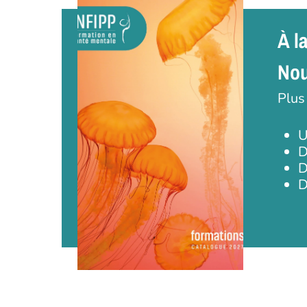
À l
Nou
Plus
U
D
D
D
Appuyez sur Entrée pour une recherche