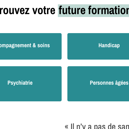
rouvez votre
future formati
ompagnement & soins
Handicap
Psychiatrie
Personnes âgées
« Il n’y a pas de sa