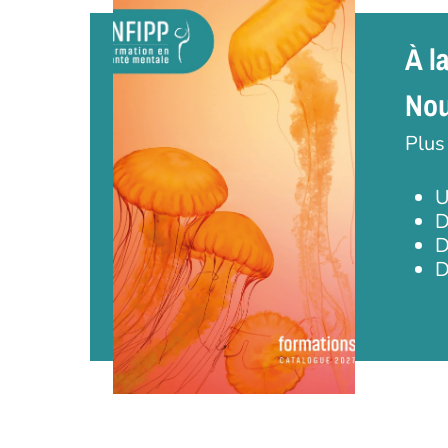
À l
Nou
Plus
U
D
D
D
Appuyez sur Entrée pour une recherche