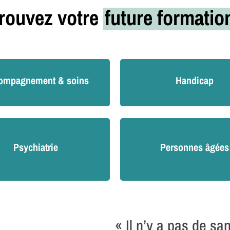
rouvez votre
future formati
ompagnement & soins
Handicap
Psychiatrie
Personnes âgées
« Il n’y a pas de sa