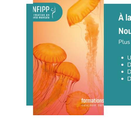
À l
Nou
Plus
U
D
D
D
Appuyez sur Entrée pour une recherche