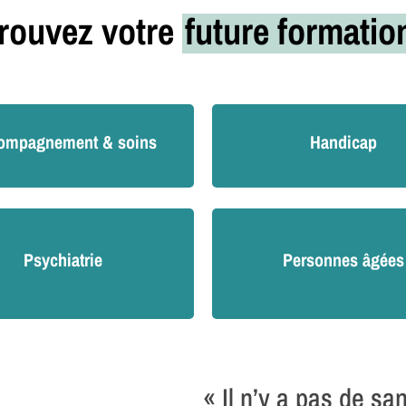
rouvez votre
future formati
ompagnement & soins
Handicap
Psychiatrie
Personnes âgées
« Il n’y a pas de sa