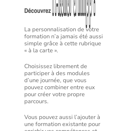
l’Atelier
l’Atelier
d’Infipp
d’Infipp
!
!
Découvrez
La personnalisation de votre
formation n’a jamais été aussi
simple grâce à cette rubrique
« à la carte ».
Choisissez librement de
participer à des modules
d’une journée, que vous
pouvez combiner entre eux
pour créer votre propre
parcours.
Vous pouvez aussi l’ajouter à
une formation existante pour