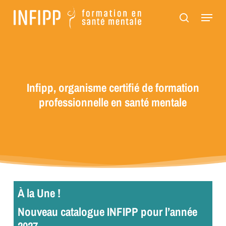
Passer
Panneau de gestion des cookies
Menu
au
recherch
contenu
principal
Infipp, organisme certifié de formation
professionnelle en santé mentale
À la Une !
Nouveau catalogue INFIPP pour l’année