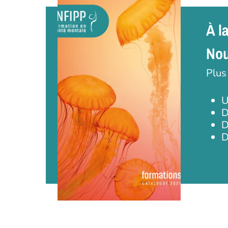
À l
Nou
Plus
U
D
D
D
Appuyez sur Entrée pour une recherche