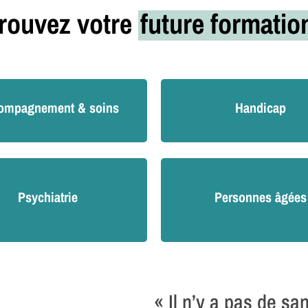
rouvez votre
future formati
ompagnement & soins
Handicap
Psychiatrie
Personnes âgées
« Il n’y a pas de sa