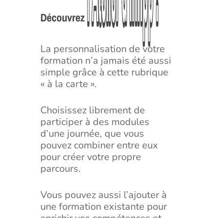
l’Atelier
l’Atelier
d’Infipp
d’Infipp
!
!
Découvrez
La personnalisation de votre
formation n’a jamais été aussi
simple grâce à cette rubrique
« à la carte ».
Choisissez librement de
participer à des modules
d’une journée, que vous
pouvez combiner entre eux
pour créer votre propre
parcours.
Vous pouvez aussi l’ajouter à
une formation existante pour