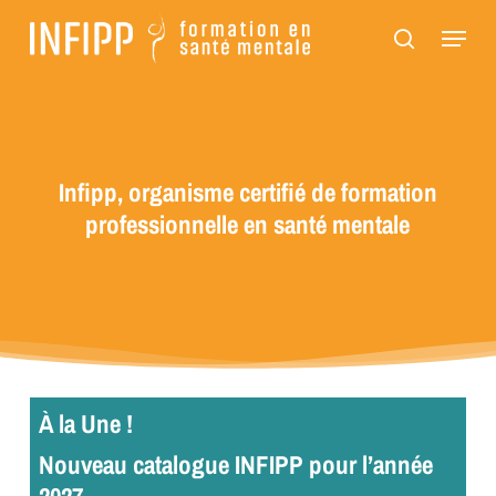
Passer
Panneau de gestion des cookies
Menu
au
recherch
contenu
principal
Infipp, organisme certifié de formation
professionnelle en santé mentale
À la Une !
Nouveau catalogue INFIPP pour l’année