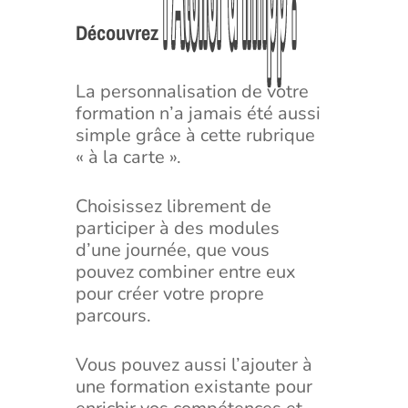
l’Atelier
l’Atelier
d’Infipp
d’Infipp
!
!
Découvrez
La personnalisation de votre
formation n’a jamais été aussi
simple grâce à cette rubrique
« à la carte ».
Choisissez librement de
participer à des modules
d’une journée, que vous
pouvez combiner entre eux
pour créer votre propre
parcours.
Vous pouvez aussi l’ajouter à
une formation existante pour