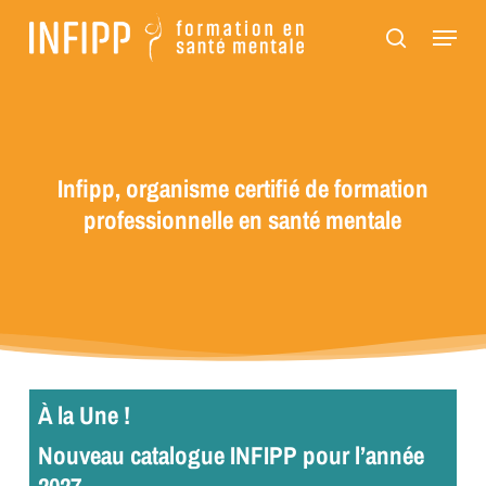
Passer
Panneau de gestion des cookies
Menu
au
recherch
contenu
principal
Infipp, organisme certifié de formation
professionnelle en santé mentale
À la Une !
Nouveau catalogue INFIPP pour l’année