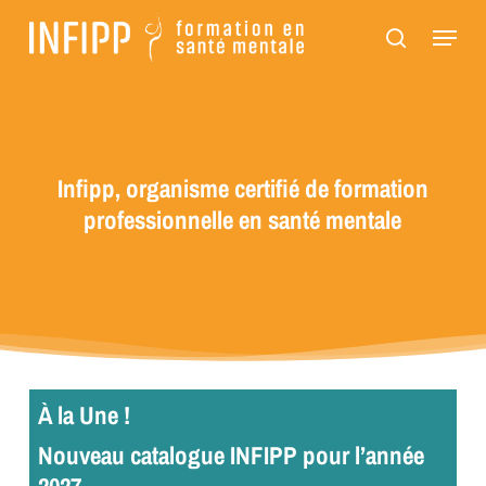
Passer
Panneau de gestion des cookies
Menu
au
recherch
contenu
principal
Infipp, organisme certifié de formation
professionnelle en santé mentale
À la Une !
Nouveau catalogue INFIPP pour l’année