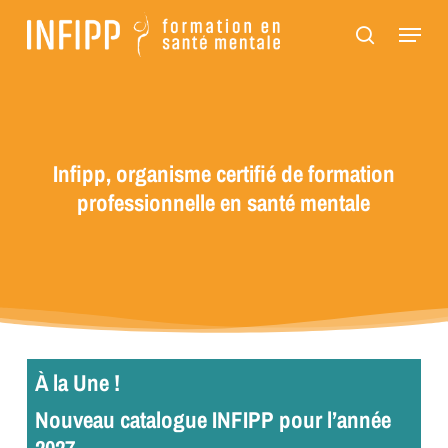
Passer
Panneau de gestion des cookies
Menu
au
recherch
contenu
principal
Infipp, organisme certifié de formation
professionnelle en santé mentale
À la Une !
Nouveau catalogue INFIPP pour l’année