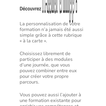
l’Atelier
l’Atelier
d’Infipp
d’Infipp
!
!
Découvrez
La personnalisation de votre
formation n’a jamais été aussi
simple grâce à cette rubrique
« à la carte ».
Choisissez librement de
participer à des modules
d’une journée, que vous
pouvez combiner entre eux
pour créer votre propre
parcours.
Vous pouvez aussi l’ajouter à
une formation existante pour