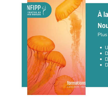
À l
Nou
Plus
U
D
D
D
Appuyez sur Entrée pour une recherche