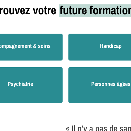
rouvez votre
future formati
ompagnement & soins
Handicap
Psychiatrie
Personnes âgées
« Il n’y a pas de sa