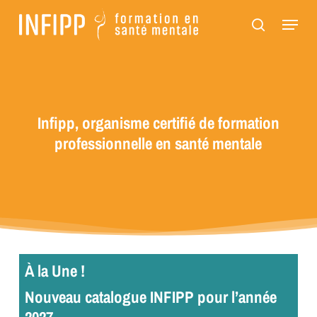
Passer
Panneau de gestion des cookies
Menu
au
recherch
contenu
principal
Infipp, organisme certifié de formation
professionnelle en santé mentale
À la Une !
Nouveau catalogue INFIPP pour l’année