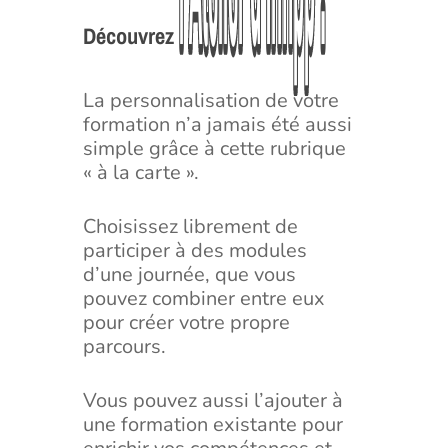
l’Atelier
l’Atelier
d’Infipp
d’Infipp
!
!
Découvrez
La personnalisation de votre
formation n’a jamais été aussi
simple grâce à cette rubrique
« à la carte ».
Choisissez librement de
participer à des modules
d’une journée, que vous
pouvez combiner entre eux
pour créer votre propre
parcours.
Vous pouvez aussi l’ajouter à
une formation existante pour