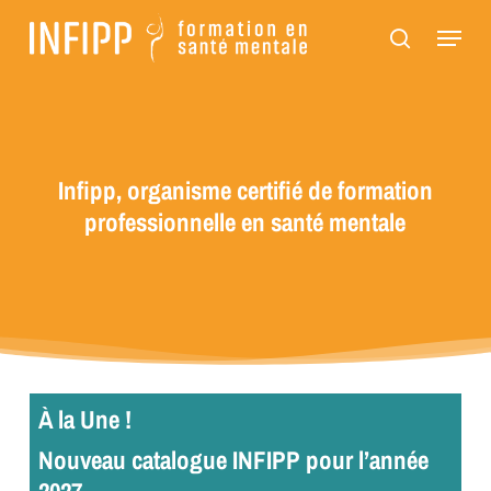
Passer
Panneau de gestion des cookies
Menu
au
recherch
contenu
principal
Infipp, organisme certifié de formation
professionnelle en santé mentale
À la Une !
Nouveau catalogue INFIPP pour l’année