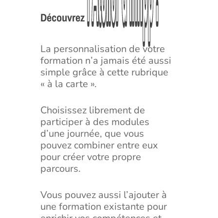
l’Atelier
l’Atelier
d’Infipp
d’Infipp
!
!
Découvrez
La personnalisation de votre
formation n’a jamais été aussi
simple grâce à cette rubrique
« à la carte ».
Choisissez librement de
participer à des modules
d’une journée, que vous
pouvez combiner entre eux
pour créer votre propre
parcours.
Vous pouvez aussi l’ajouter à
une formation existante pour