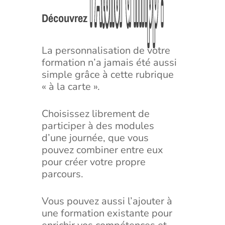
l’Atelier
l’Atelier
d’Infipp
d’Infipp
!
!
Découvrez
La personnalisation de votre
formation n’a jamais été aussi
simple grâce à cette rubrique
« à la carte ».
Choisissez librement de
participer à des modules
d’une journée, que vous
pouvez combiner entre eux
pour créer votre propre
parcours.
Vous pouvez aussi l’ajouter à
une formation existante pour