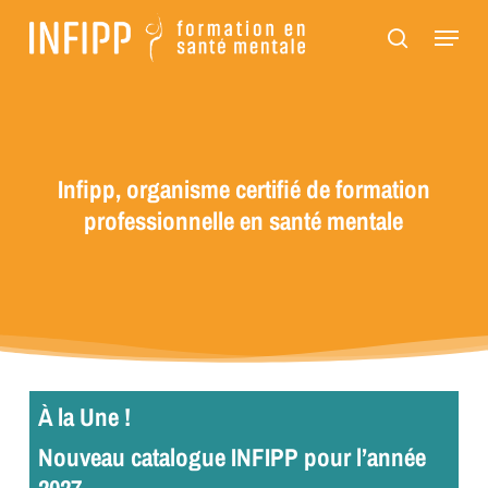
Passer
Panneau de gestion des cookies
Menu
au
recherch
contenu
principal
Infipp, organisme certifié de formation
professionnelle en santé mentale
À la Une !
Nouveau catalogue INFIPP pour l’année