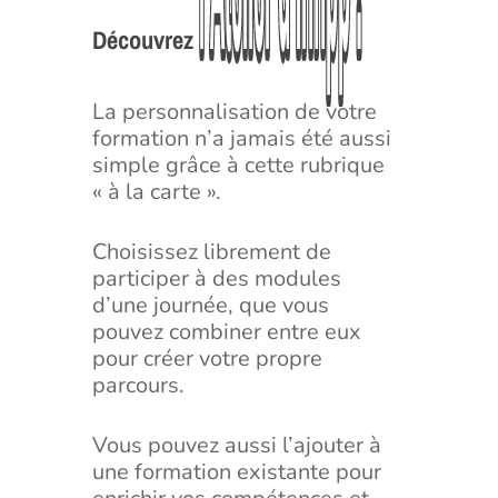
l’Atelier
l’Atelier
d’Infipp
d’Infipp
!
!
Découvrez
La personnalisation de votre
formation n’a jamais été aussi
simple grâce à cette rubrique
« à la carte ».
Choisissez librement de
participer à des modules
d’une journée, que vous
pouvez combiner entre eux
pour créer votre propre
parcours.
Vous pouvez aussi l’ajouter à
une formation existante pour