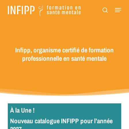
Passer
Panneau de gestion des cookies
Menu
au
recherch
contenu
principal
Infipp, organisme certifié de formation
professionnelle en santé mentale
À la Une !
Nouveau catalogue INFIPP pour l’année